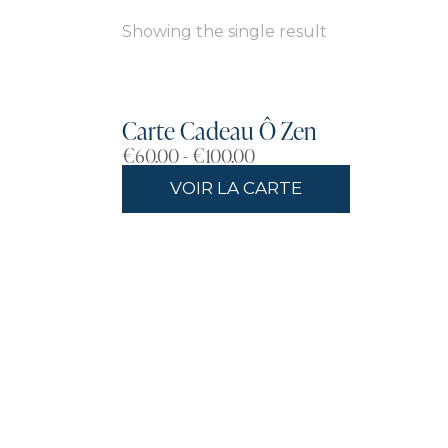
Showing the single result
Carte Cadeau Ô Zen
€
60.00
-
€
100.00
Searc
VOIR LA CARTE