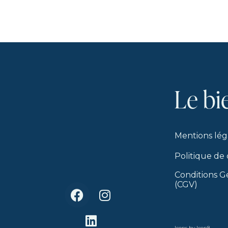
Le
bi
Mentions lég
Politique de 
Conditions G
(CGV)
Icons by
Icon8