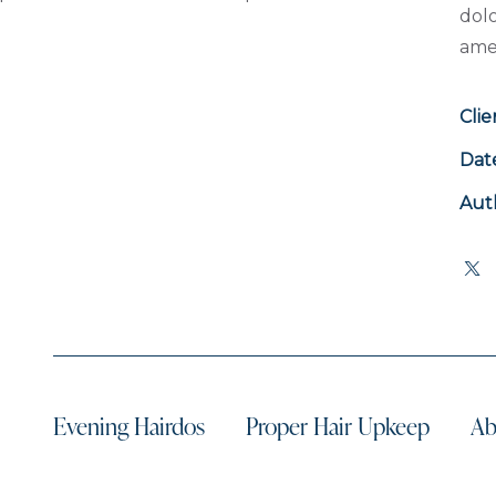
dolo
ame
Clie
Dat
Aut
Evening Hairdos
Proper Hair Upkeep
Ab