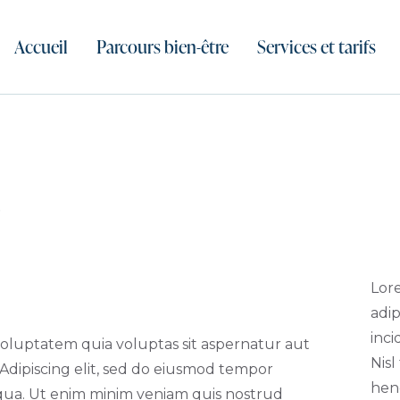
Accueil
Parcours bien-être
Services et tarifs
o
Lor
adip
inci
oluptatem quia voluptas sit aspernatur aut
Nisl
. Adipiscing elit, sed do eiusmod tempor
hen
iqua. Ut enim minim veniam quis nostrud